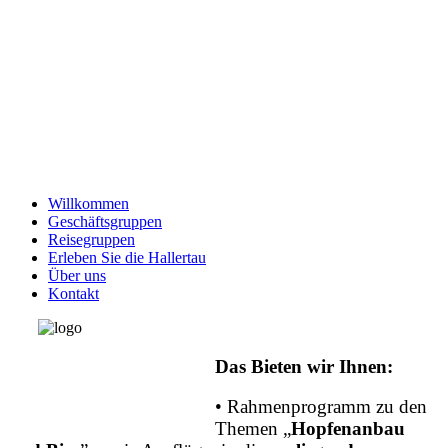
Hallertau
Incoming
- Susan Deckner
- D-85301
Schweitenkirchen
Tel: (+49) 15 22-7 50 72 00
Willkommen
Geschäftsgruppen
Reisegruppen
Erleben Sie die Hallertau
Über uns
Kontakt
Das
Bieten
wir
Ihnen:
• Rahmenprogramm zu den
Themen „
Hopfenanbau