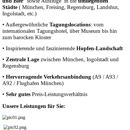
und Bier
” sowie Ausflüge in die
umliegenden
Städte
( München, Freising, Regensburg, Landshut,
Ingolstadt, etc.)
• Außergewöhnliche
Tagungslocations
: vom
internationalen Tagungshotel, über Museum bis hin
zum barocken Kloster
• Inspirierende und faszinierende
Hopfen-Landschaft
•
Zentrale Lage
zwischen München, Ingolstadt und
Regensburg
•
Hervorragende Verkehrsanbindung
(A9 / A93 /
A92 / Flughafen München)
•
Sehr gutes
Preis-Leistungsverhältnis
Unsere
Leistungen
für
Sie: